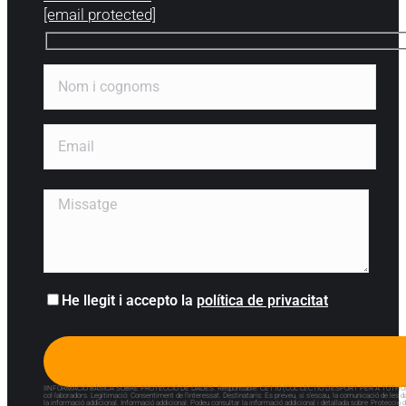
[email protected]
He llegit i accepto la
política de privacitat
IINFORMACIÓ BÀSICA SOBRE PROTECCIÓ DE DADES. Responsable: CET10 (COL·LECTIU D'ESPORT PER A TOTHOM 10 CLUB) Final
col·laboradors. Legitimació: Consentiment de l'interessat. Destinataris: Es preveu, si s'escau, la comunicació de les dad
la informació addicional. Informació addicional: Podeu consultar la informació addicional i detallada sobre Protecció de