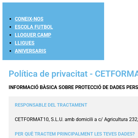
Skip
to
CONEIX-NOS
content
ESCOLA FUTBOL
LLOGUER CAMP
LLIGUES
ANIVERSARIS
Política de privacitat - CETFOR
INFORMACIÓ BÀSICA SOBRE PROTECCIÓ DE DADES PER
RESPONSABLE DEL TRACTAMENT
CETFORMAT10, S.L.U. amb domicili a c/ Agricultura 232,
PER QUÈ TRACTEM PRINCIPALMENT LES TEVES DADES?