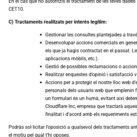
En el cas que no autoritzis el tractament de les teves dades
CET10.
C) Tractaments realitzats per interès legítim:
Gestionar les consultes plantejades a travé
Desenvolupar accions comercials en general
els que ja hagis contractat en el passat. L
aplicacions mòbils, etc.).
Gestió de possibles reclamacions o accions
Realitzar enquestes d’opinió i satisfacció 
Accions per a protegir el nostre lloc web d
personals dels usuaris web que emplenin for
un formulari és un humà, evitant així deter
Cloudflare Inc, empresa que tractarà aques
finalitat i d’acord amb els requeriments est
Podràs sol·licitar l’oposició a qualsevol dels tractaments ante
el motiu pel qual t’hi oposes.