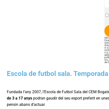
INF
Fina
d'en
d'en
si s
sol·
o a 
addi
polí
Inc.
de C
Escola de futbol sala. Temporad
Fundada l’any 2007, l’Escola de Futbol Sala del CEM Bogatel
de 3 a 17 anys
podran gaudir del seu esport preferit en unes i
pensin abans d’actuar.