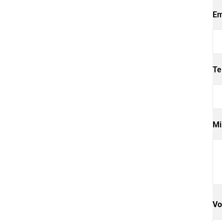
Em
Te
Mi
Vo