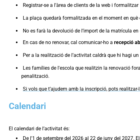
Registrar-se a l’àrea de clients de la web i formalitza
La plaça quedarà formalitzada en el moment en què es r
No es farà la devolució de l’import de la matrícula en
En cas de no renovar, cal comunicar-ho a
recepció ab
Per a la realització de l’activitat caldrà que hi hagi 
Les famílies de l'escola que realitzin la renovació f
penalització.
Si vols que t’ajudem amb la inscripció, pots realitzar-
Calendari
El calendari de l’activitat és:
De l'1 de setembre del 2026 al 22 de juny del 2027. Els