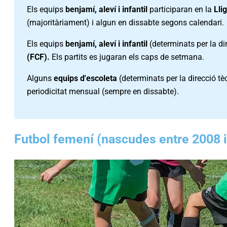
Els equips
benjamí, aleví i infantil
participaran en la
Lli
(majoritàriament) i algun en dissabte segons calendari.
Els equips
benjamí, aleví i infantil
(determinats per la di
(FCF).
Els partits es jugaran els caps de setmana.
Alguns
equips d'escoleta
(determinats per la direcció tèc
periodicitat mensual (sempre en dissabte).
Futbol femení (nascudes entre 2008 